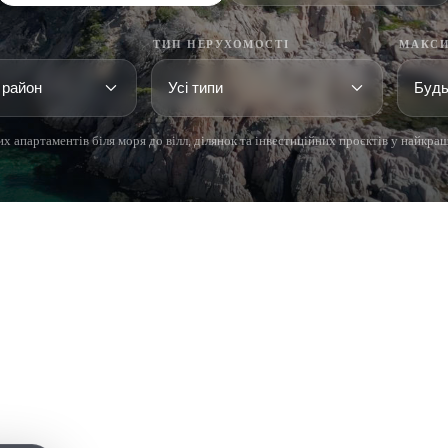
ТИП НЕРУХОМОСТІ
МАКСИ
х апартаментів біля моря до вілл, ділянок та інвестиційних проєктів у найкра
 BRAVA (BAIX
COSTA BRAVA (ALT
RDÀ)
EMPORDÀ)
istina d'Aro
L'Escala
iu de Guíxols
Empuriabrava
Roses
'Aro
de Palafrugell