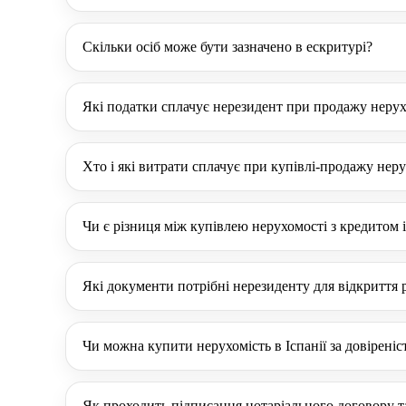
Скільки осіб може бути зазначено в ескритурі?
Які податки сплачує нерезидент при продажу нерух
Хто і які витрати сплачує при купівлі-продажу нер
Чи є різниця між купівлею нерухомості з кредитом і
Які документи потрібні нерезиденту для відкриття 
Чи можна купити нерухомість в Іспанії за довірені
Як проходить підписання нотаріального договору т