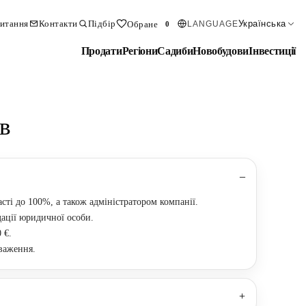
итання
Контакти
Підбір
Українська
Обране
LANGUAGE
0
Продати
Регіони
Садиби
Новобудови
Інвестиції
в
сті до 100%, а також адміністратором компанії.
дації юридичної особи.
 €.
оваження.