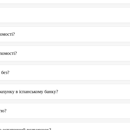
омості?
ухомості?
 без?
рахунку в іспанському банку?
стю?
а остаточний розрахунок?