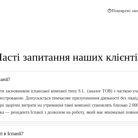
Поширені зап
Часті запитання наших клієнті
анії?
ти засновником іспанської компанії типу S.L. (аналог ТОВ) з часткою уча
еєстрованою. Допускається тимчасове призупинення діяльності без лікві
ні щорічні витрати на утримання такої компанії становлять близько 2 000
ка — резидента Іспанії з дозволом на роботу, який має мінімальні повн
 в Іспанії?