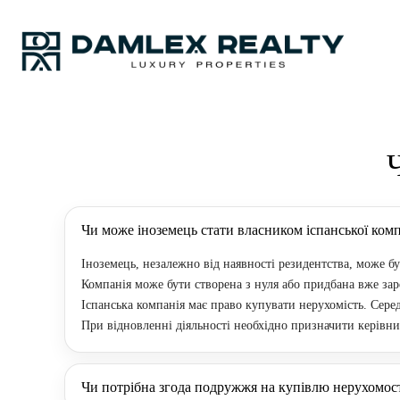
Чи може іноземець стати власником іспанської комп
Іноземець, незалежно від наявності резидентства, може бу
Компанія може бути створена з нуля або придбана вже зар
Іспанська компанія має право купувати нерухомість. Серед
При відновленні діяльності необхідно призначити керівни
Чи потрібна згода подружжя на купівлю нерухомості