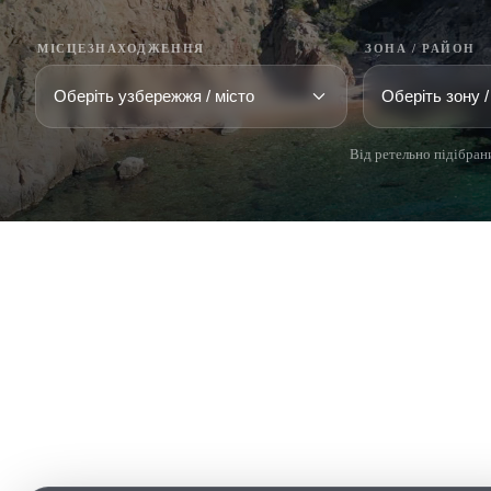
МІСЦЕЗНАХОДЖЕННЯ
ЗОНА / РАЙОН
Від ретельно підібрани
COSTA BRAVA (LA SELVA)
COSTA
EMPO
Blanes
Santa Cr
Lloret de Mar
Sant Fel
Tossa de Mar
S'Agaro
Golf PGA Catalunya
Platja d
Calonge
Calella 
Begur