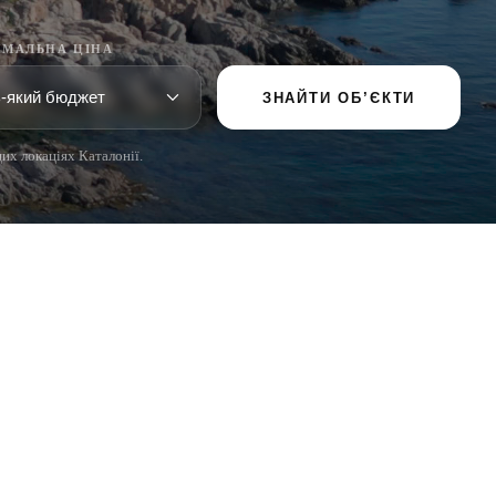
МАЛЬНА ЦІНА
ЗНАЙТИ ОБ’ЄКТИ
щих локаціях Каталонії.
ПОПУЛЯРНІ РОЗДІЛИ
Продати
Регіони
Садиби
Новобудови
Інвестиції