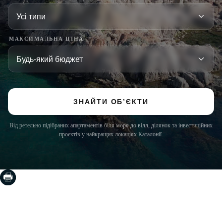
МАКСИМАЛЬНА ЦІНА
ЗНАЙТИ ОБ’ЄКТИ
Від ретельно підібраних апартаментів біля моря до вілл, ділянок та інвестиційних
проєктів у найкращих локаціях Каталонії.
COSTA BRAVA (LA SELVA)