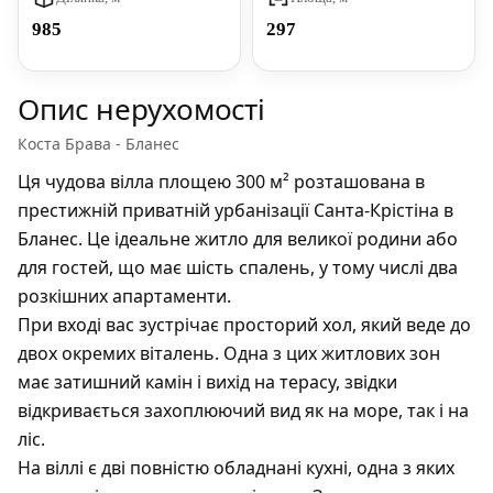
985
297
Опис нерухомості
Коста Брава - Бланес
Ця чудова вілла площею 300 м² розташована в
престижній приватній урбанізації Санта-Крістіна в
Бланес. Це ідеальне житло для великої родини або
для гостей, що має шість спалень, у тому числі два
розкішних апартаменти.
При вході вас зустрічає просторий хол, який веде до
двох окремих віталень. Одна з цих житлових зон
має затишний камін і вихід на терасу, звідки
відкривається захоплюючий вид як на море, так і на
ліс.
На віллі є дві повністю обладнані кухні, одна з яких