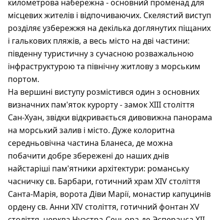
километрова набережна - основний променад для
місцевих жителів і відпочиваючих. Скелястий виступ
розділяє узбережжя на декілька доглянутих піщаних
і галькових пляжів, а весь місто на дві частини:
південну туристичну з сучасною розважальною
інфраструктурою та північну житлову з морським
портом.
На вершині виступу розмістився один з основних
визначних пам'яток курорту - замок XIII століття
Сан-Хуан, звідки відкривається дивовижна панорама
на морський залив і місто. Дуже колоритна
середньовічна частина Бланеса, де можна
побачити добре збережені до наших днів
найстаріші пам'ятники архітектури: романську
часничку св. Барбари, готичний храм XIV століття
Санта-Марія, ворота Діви Марії, монастир капуцинів
ордену св. Анни XIV століття, готичний фонтан XV
століття, церква Нуэстра-Сеньора-де-Эсперанса XII