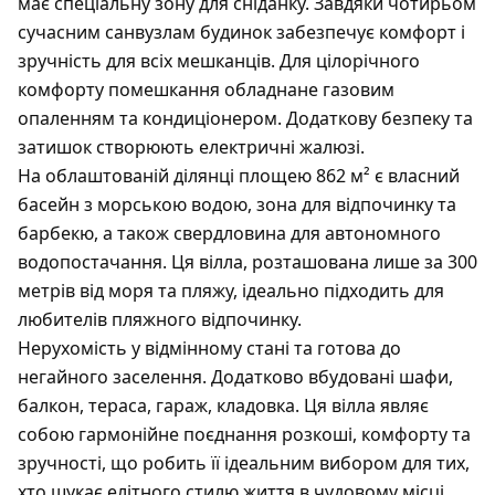
має спеціальну зону для сніданку. Завдяки чотирьом
сучасним санвузлам будинок забезпечує комфорт і
зручність для всіх мешканців. Для цілорічного
комфорту помешкання обладнане газовим
опаленням та кондиціонером. Додаткову безпеку та
затишок створюють електричні жалюзі.
На облаштованій ділянці площею 862 м² є власний
басейн з морською водою, зона для відпочинку та
барбекю, а також свердловина для автономного
водопостачання. Ця вілла, розташована лише за 300
метрів від моря та пляжу, ідеально підходить для
любителів пляжного відпочинку.
Нерухомість у відмінному стані та готова до
негайного заселення. Додатково вбудовані шафи,
балкон, тераса, гараж, кладовка. Ця вілла являє
собою гармонійне поєднання розкоші, комфорту та
зручності, що робить її ідеальним вибором для тих,
хто шукає елітного стилю життя в чудовому місці.