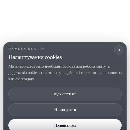
Roses
ПОПУЛЯРНІ РОЗДІЛИ
Продати
Регіони
Садиби
Новобудови
×
DAMLEX REALTY
Інвестиції
Налаштування cookies
Ми використовуємо необхідні cookies для роботи сайту, а
додаткові cookies аналітики, уподобань і маркетингу — лише за
Tel. (+34) 935 434 367
вашою згодою.
Copyright 2000-2026 © Damlex Realty
Відхилити всі
Політика конфіденційності/a>
Cookie preferences
Налаштувати
Прийняти всі