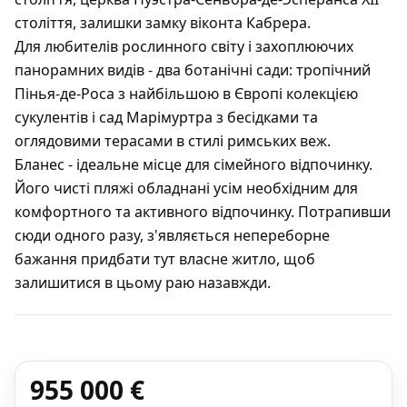
століття, залишки замку віконта Кабрера.
Для любителів рослинного світу і захоплюючих
панорамних видів - два ботанічні сади: тропічний
Пінья-де-Роса з найбільшою в Європі колекцією
сукулентів і сад Марімуртра з бесідками та
оглядовими терасами в стилі римських веж.
Бланес - ідеальне місце для сімейного відпочинку.
Його чисті пляжі обладнані усім необхідним для
комфортного та активного відпочинку. Потрапивши
сюди одного разу, з'являється непереборне
бажання придбати тут власне житло, щоб
залишитися в цьому раю назавжди.
955 000 €