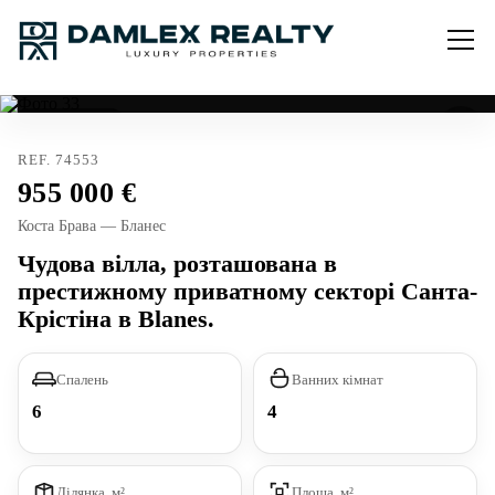
Тур. ліцензія
REF. 74553
955 000
Коста Брава — Бланес
Чудова вілла, розташована в
престижному приватному секторі Санта-
Крістіна в Blanes.
Спалень
Ванних кімнат
6
4
Ділянка, м²
Площа, м²