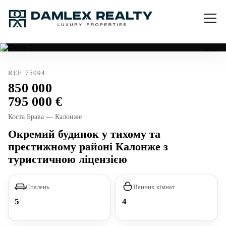
REF. 75094
850 000
795 000
Коста Брава — Калонже
Окремий будинок у тихому та
престижному районі Калонже з
туристичною ліцензією
Спалень
Ванних кімнат
5
4