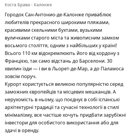
Коста Брава - Калонже
Городок Сан-Антонио-де-Калонже приваблює
любителів прекрасного широкими пляжами,
красивими скельними бухтами, вузькими
вуличками старого міста та живописним замком
восьмого століття, одним з найбільших у країні!
Всього 110 км відокремлюють його від кордону з
Францією, так само відстань до Барселони. 30
хвилин їзди — і ви в Льорет-де-Мар, а до Паламоса
зовсім поруч.
Курорт користується великою популярністю серед
заможних європейців та місцевих мешканців. А
нерухомість в ньому, що поєднує в собі іспанські
архітектурні традиції та сучасні технології в стилі
мінімалізму, все частіше хочуть придбати зарубіжні
інвестори для особистого використання або для
здачі в оренду.