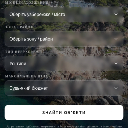
МІСЦЕЗНАХОДЖЕННЯ
ЗОНА / РАЙОН
ТИП НЕРУХОМОСТІ
МАКСИМАЛЬНА ЦІНА
ЗНАЙТИ ОБ’ЄКТИ
Від ретельно підібраних апартаментів біля моря до вілл, ділянок та інвестиційних