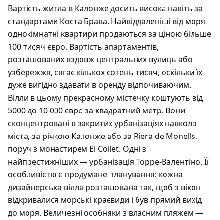
Вартість житла в Калонже досить висока навіть за
стандартами Коста Брава. Найвіддаленіші від моря
однокімнатні квартири продаються за ціною більше
100 тисяч євро. Вартість апартаментів,
розташованих вздовж центральних вулиць або
узбережжя, сягає кількох сотень тисяч, оскільки їх
дуже вигідно здавати в оренду відпочиваючим.
Вілли в цьому прекрасному містечку коштують від
5000 до 10 000 євро за квадратний метр. Вони
сконцентровані в закритих урбанізаціях навколо
міста, за річкою Калонже або за Riera de Monells,
поруч з монастирем El Collet. Одні з
найпрестижніших — урбанізація Торре-Валентіно. Її
особливістю є продумане планування: кожна
дизайнерська вілла розташована так, щоб з вікон
відкривалися морські краєвиди і був прямий вихід
до моря. Величезні особняки з власним пляжем —