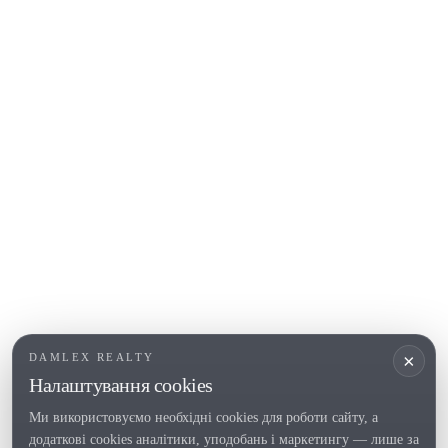
Calonge
Calella de Palafrugell
Begur
COSTA BRAVA (ALT EMPORDÀ)
L'Escala
Empuriabrava
Roses
ПОПУЛЯРНІ РОЗДІЛИ
Продати
Регіони
Садиби
Новобудови
×
DAMLEX REALTY
Інвестиції
Налаштування cookies
Ми використовуємо необхідні cookies для роботи сайту, а
додаткові cookies аналітики, уподобань і маркетингу — лише за