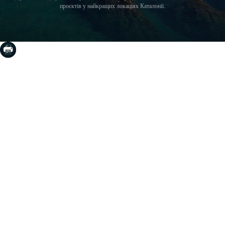
проєктів у найкращих локаціях Каталонії.
COSTA BRAVA (LA SELVA)
Blanes
Lloret de Mar
Tossa de Mar
Golf PGA Catalunya
COSTA BRAVA (BAIX EMPORDÀ)
Santa Cristina d'Aro
Sant Feliu de Guíxols
S'Agaro
Platja d'Aro