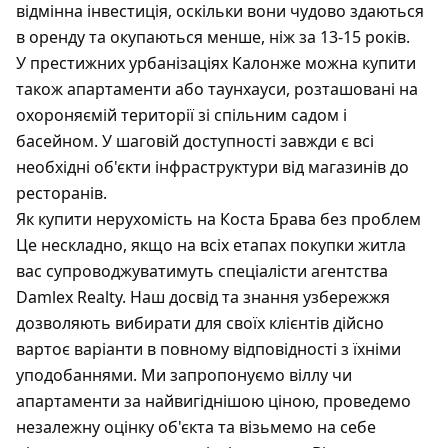
відмінна інвестиція, оскільки вони чудово здаються
в оренду та окупаються менше, ніж за 13-15 років.
У престижних урбанізаціях Калонже можна купити
також апартаменти або таунхауси, розташовані на
охороняємій території зі спільним садом і
басейном. У шаговій доступності завжди є всі
необхідні об'єкти інфраструктури від магазинів до
ресторанів.
Як купити нерухомість на Коста Брава без проблем
Це нескладно, якщо на всіх етапах покупки житла
вас супроводжуватимуть спеціалісти агентства
Damlex Realty. Наш досвід та знання узбережжя
дозволяють вибирати для своїх клієнтів дійсно
вартоє варіанти в повному відповідності з їхніми
уподобаннями. Ми запропонуємо віллу чи
апартаменти за найвигіднішою ціною, проведемо
незалежну оцінку об'єкта та візьмемо на себе