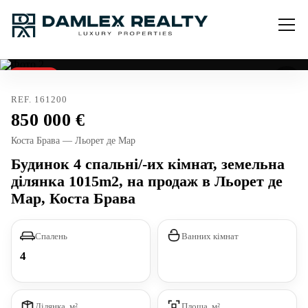
Продано
REF. 161200
850 000
Коста Брава — Льорет де Мар
Будинок 4 спальні/-их кімнат, земельна
ділянка 1015m2, на продаж в Льорет де
Мар, Коста Брава
Спалень
Ванних кімнат
4
Ділянка, м²
Площа, м²