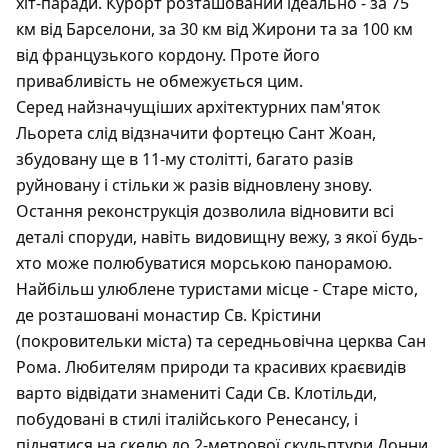
хіт-паради. Курорт розташований ідеально - за 75
км від Барселони, за 30 км від Жирони та за 100 км
від французького кордону. Проте його
привабливість не обмежується цим.
Серед найзначущіших архітектурних пам'яток
Льорета слід відзначити фортецю Сант Жоан,
збудовану ще в 11-му столітті, багато разів
руйновану і стільки ж разів відновлену знову.
Остання реконструкція дозволила відновити всі
деталі споруди, навіть видовищну вежу, з якої будь-
хто може полюбуватися морською панорамою.
Найбільш улюблене туристами місце - Старе місто,
де розташовані монастир Св. Крістини
(покровительки міста) та середньовічна церква Сан
Рома. Любителям природи та красивих краєвидів
варто відвідати знамениті Сади Св. Клотільди,
побудовані в стилі італійського Ренесансу, і
піднятися на скелю до 2-метрової скульптури Донни