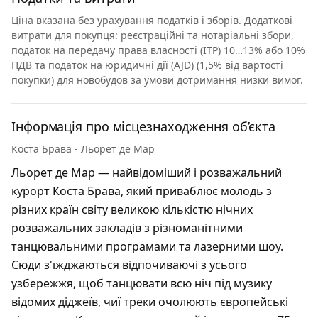
Ціна вказана без урахування податків і зборів. Додаткові
витрати для покупця: реєстраційні та нотаріальні збори,
податок на передачу права власності (ITP) 10…13% або 10%
ПДВ та податок на юридичні дії (AJD) (1,5% від вартості
покупки) для новобудов за умови дотримання низки вимог.
Інформація про місцезнаходження об’єкта
Коста Брава - Льорет де Мар
Льорет де Мар — найвідоміший і розважальний
курорт Коста Брава, який приваблює молодь з
різних країн світу великою кількістю нічних
розважальних закладів з різноманітними
танцювальними програмами та лазерними шоу.
Сюди з'їжджаються відпочиваючі з усього
узбережжя, щоб танцювати всю ніч під музику
відомих діджеїв, чиї треки очолюють європейські