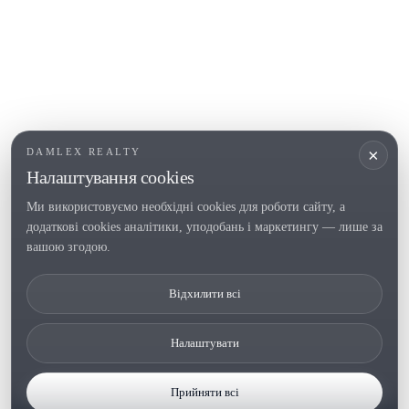
ПОПУЛЯРНІ РОЗДІЛИ
Продати
Регіони
Садиби
Новобудови
×
DAMLEX REALTY
Інвестиції
Налаштування cookies
Ми використовуємо необхідні cookies для роботи сайту, а
додаткові cookies аналітики, уподобань і маркетингу — лише за
Tel. (+34) 935 434 367
вашою згодою.
Copyright 2000-2026 © Damlex Realty
Відхилити всі
Політика конфіденційності/a>
Cookie preferences
Налаштувати
Прийняти всі