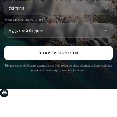
МАКСИМАЛЬНА ЦІНА
ЗНАЙТИ ОБ’ЄКТИ
Від ретельно підібраних апартаментів біля моря до вілл, ділянок та інвестиційних
проєктів у найкращих локаціях Каталонії.
COSTA BRAVA (LA SELVA)