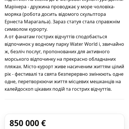
Марінера - дружина проводжає у море чоловіка-
моряка (робота досить відомого скульптора
Ернеста Марагальа). Зараз статуя стала справжнім
символом курорту.
А от фанатам гострих відчуттів сподобається
відпочинок у водному парку Water World і, звичайно
ж, безліч послуг, пропонованих для активного
морського відпочинку на прекрасно обладнаних
пляжах. Місто-курорт живе насиченим життям цілий
рік - фестивалі та свята безперервно змінюють одне
одне, перетворюючи життя місцевих мешканців на
калейдоскоп цікавих подій та гострих відчуттів.
850 000 €