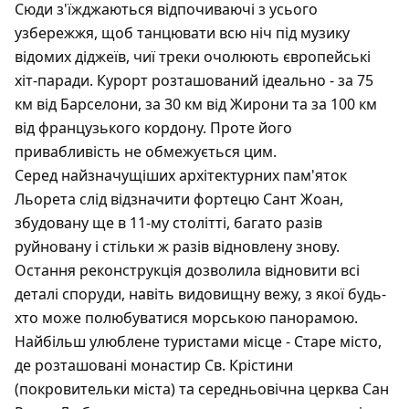
Сюди з'їжджаються відпочиваючі з усього
узбережжя, щоб танцювати всю ніч під музику
відомих діджеїв, чиї треки очолюють європейські
хіт-паради. Курорт розташований ідеально - за 75
км від Барселони, за 30 км від Жирони та за 100 км
від французького кордону. Проте його
привабливість не обмежується цим.
Серед найзначущіших архітектурних пам'яток
Льорета слід відзначити фортецю Сант Жоан,
збудовану ще в 11-му столітті, багато разів
руйновану і стільки ж разів відновлену знову.
Остання реконструкція дозволила відновити всі
деталі споруди, навіть видовищну вежу, з якої будь-
хто може полюбуватися морською панорамою.
Найбільш улюблене туристами місце - Старе місто,
де розташовані монастир Св. Крістини
(покровительки міста) та середньовічна церква Сан