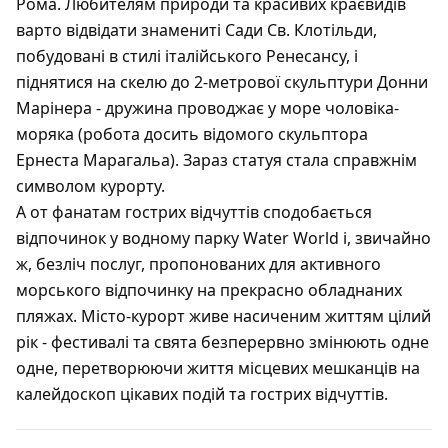
Рома. Любителям природи та красивих краєвидів
варто відвідати знамениті Сади Св. Клотільди,
побудовані в стилі італійського Ренесансу, і
піднятися на скелю до 2-метрової скульптури Донни
Марінера - дружина проводжає у море чоловіка-
моряка (робота досить відомого скульптора
Ернеста Марагальа). Зараз статуя стала справжнім
символом курорту.
А от фанатам гострих відчуттів сподобається
відпочинок у водному парку Water World і, звичайно
ж, безліч послуг, пропонованих для активного
морського відпочинку на прекрасно обладнаних
пляжах. Місто-курорт живе насиченим життям цілий
рік - фестивалі та свята безперервно змінюють одне
одне, перетворюючи життя місцевих мешканців на
калейдоскоп цікавих подій та гострих відчуттів.