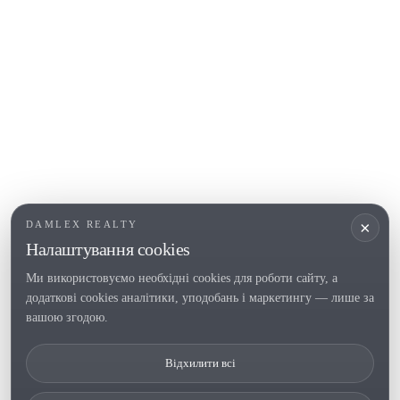
COSTA BRAVA (ALT EMPORDÀ)
L'Escala
Empuriabrava
Roses
ПОПУЛЯРНІ РОЗДІЛИ
Продати
Регіони
Садиби
Новобудови
×
DAMLEX REALTY
Інвестиції
Налаштування cookies
Ми використовуємо необхідні cookies для роботи сайту, а
додаткові cookies аналітики, уподобань і маркетингу — лише за
Tel. (+34) 935 434 367
вашою згодою.
Copyright 2000-2026 © Damlex Realty
Відхилити всі
Політика конфіденційності/a>
Cookie preferences