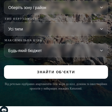
ТИП НЕРУХОМОСТІ
МАКСИМАЛЬНА ЦІНА
ЗНАЙТИ ОБ’ЄКТИ
Від ретельно підібраних апартаментів біля моря до вілл, ділянок та інвестиційних
проєктів у найкращих локаціях Каталонії.