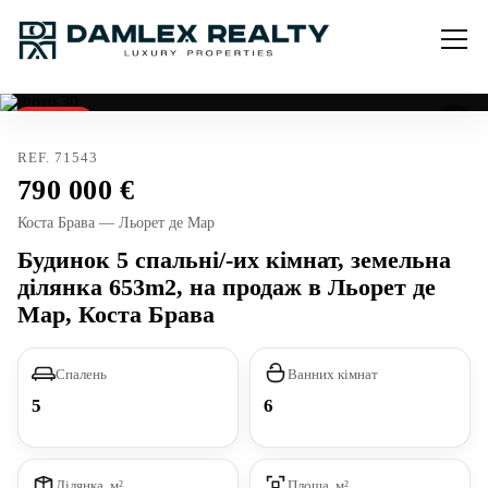
Продано
REF. 71543
790 000
Коста Брава — Льорет де Мар
Будинок 5 спальні/-их кімнат, земельна
ділянка 653m2, на продаж в Льорет де
Мар, Коста Брава
Спалень
Ванних кімнат
5
6
Ділянка, м²
Площа, м²