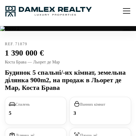
REF. 71879
1 390 000
Коста Брава — Льорет де Мар
Будинок 5 спальні/-их кімнат, земельна
ділянка 900m2, на продаж в Льорет де
Мар, Коста Брава
Спалень
Ванних кімнат
5
3
Ділянка, м²
Площа, м²