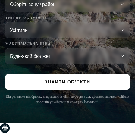
ТИП НЕРУХОМОСТІ
МАКСИМАЛЬНА ЦІНА
ЗНАЙТИ ОБ’ЄКТИ
Від ретельно підібраних апартаментів біля моря до вілл, ділянок та інвестиційних
проєктів у найкращих локаціях Каталонії.