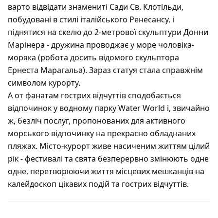
варто відвідати знамениті Сади Св. Клотільди,
побудовані в стилі італійського Ренесансу, і
піднятися на скелю до 2-метрової скульптури Донни
Марінера - дружина проводжає у море чоловіка-
моряка (робота досить відомого скульптора
Ернеста Марагальа). Зараз статуя стала справжнім
символом курорту.
А от фанатам гострих відчуттів сподобається
відпочинок у водному парку Water World і, звичайно
ж, безліч послуг, пропонованих для активного
морського відпочинку на прекрасно обладнаних
пляжах. Місто-курорт живе насиченим життям цілий
рік - фестивалі та свята безперервно змінюють одне
одне, перетворюючи життя місцевих мешканців на
калейдоскоп цікавих подій та гострих відчуттів.