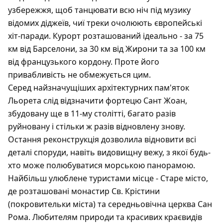
узбережжя, щоб танцювати всю ніч під музику
відомих діджеїв, чиї треки очолюють європейські
хіт-паради. Курорт розташований ідеально - за 75
км від Барселони, за 30 км від Жирони та за 100 км
від французького кордону. Проте його
привабливість не обмежується цим.
Серед найзначущіших архітектурних пам'яток
Льорета слід відзначити фортецю Сант Жоан,
збудовану ще в 11-му столітті, багато разів
руйновану і стільки ж разів відновлену знову.
Остання реконструкція дозволила відновити всі
деталі споруди, навіть видовищну вежу, з якої будь-
хто може полюбуватися морською панорамою.
Найбільш улюблене туристами місце - Старе місто,
де розташовані монастир Св. Крістини
(покровительки міста) та середньовічна церква Сан
Рома. Любителям природи та красивих краєвидів