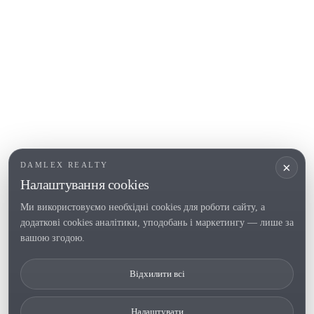
L'Escala
Empuriabrava
Roses
ПОПУЛЯРНІ РОЗДІЛИ
Продати
Регіони
Садиби
Новобудови
×
DAMLEX REALTY
Інвестиції
Налаштування cookies
Ми використовуємо необхідні cookies для роботи сайту, а
додаткові cookies аналітики, уподобань і маркетингу — лише за
Tel. (+34) 935 434 367
вашою згодою.
Copyright 2000-2026 © Damlex Realty
Відхилити всі
Політика конфіденційності/a>
Cookie preferences
Налаштувати