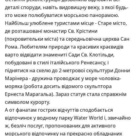
деталі споруди, навіть видовищну вежу, з якої будь-
хто може полюбуватися морською панорамою.
Найбільш улюблене туристами місце - Старе місто,
де розташовані монастир Св. Крістини
(покровительки міста) та середньовічна церква Сан
Рома. Любителям природи та красивих краєвидів
варто відвідати знамениті Сади Св. Клотільди,
побудовані в стилі італійського Ренесансу, і
піднятися на скелю до 2-метрової скульптури Донни
Марінера - дружина проводжає у море чоловіка-
моряка (робота досить відомого скульптора
Ернеста Марагальа). Зараз статуя стала справжнім
символом курорту.
А от фанатам гострих відчуттів сподобається
відпочинок у водному парку Water World і, звичайно
ж, безліч послуг, пропонованих для активного
морського відпочинку на прекрасно обладнаних