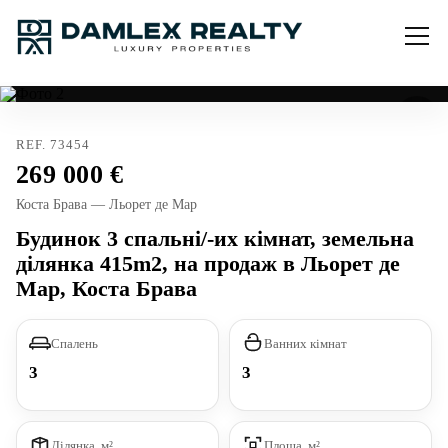
REF. 73454
269 000
Коста Брава — Льорет де Мар
Будинок 3 спальні/-их кімнат, земельна
ділянка 415m2, на продаж в Льорет де
Мар, Коста Брава
Спалень
Ванних кімнат
3
3
Ділянка, м²
Площа, м²