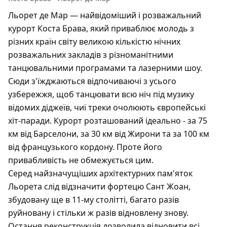
Льорет де Мар — найвідоміший і розважальний
курорт Коста Брава, який приваблює молодь з
різних країн світу великою кількістю нічних
розважальних закладів з різноманітними
танцювальними програмами та лазерними шоу.
Сюди з'їжджаються відпочиваючі з усього
узбережжя, щоб танцювати всю ніч під музику
відомих діджеїв, чиї треки очолюють європейські
хіт-паради. Курорт розташований ідеально - за 75
км від Барселони, за 30 км від Жирони та за 100 км
від французького кордону. Проте його
привабливість не обмежується цим.
Серед найзначущіших архітектурних пам'яток
Льорета слід відзначити фортецю Сант Жоан,
збудовану ще в 11-му столітті, багато разів
руйновану і стільки ж разів відновлену знову.
Остання реконструкція дозволила відновити всі