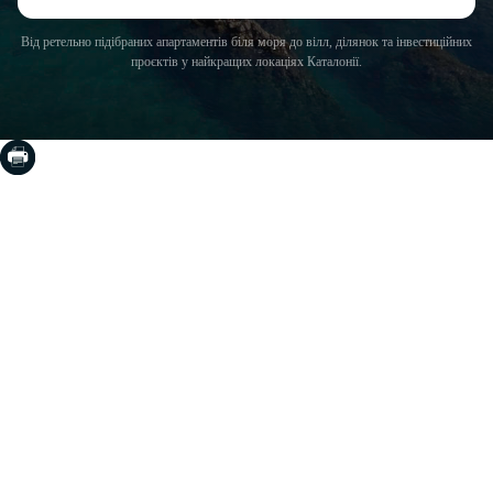
Від ретельно підібраних апартаментів біля моря до вілл, ділянок та інвестиційних
проєктів у найкращих локаціях Каталонії.
COSTA BRAVA (LA SELVA)
Blanes
Lloret de Mar
Tossa de Mar
Golf PGA Catalunya
COSTA BRAVA (BAIX EMPORDÀ)
Santa Cristina d'Aro
Sant Feliu de Guíxols