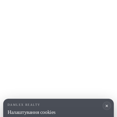
S'Agaro
Platja d'Aro
Calonge
Calella de Palafrugell
Begur
COSTA BRAVA (ALT EMPORDÀ)
L'Escala
Empuriabrava
Roses
ПОПУЛЯРНІ РОЗДІЛИ
Продати
Регіони
Садиби
Новобудови
×
DAMLEX REALTY
Інвестиції
Налаштування cookies