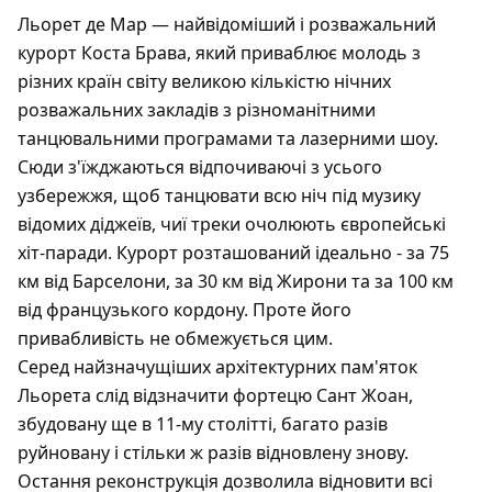
Льорет де Мар — найвідоміший і розважальний
курорт Коста Брава, який приваблює молодь з
різних країн світу великою кількістю нічних
розважальних закладів з різноманітними
танцювальними програмами та лазерними шоу.
Сюди з'їжджаються відпочиваючі з усього
узбережжя, щоб танцювати всю ніч під музику
відомих діджеїв, чиї треки очолюють європейські
хіт-паради. Курорт розташований ідеально - за 75
км від Барселони, за 30 км від Жирони та за 100 км
від французького кордону. Проте його
привабливість не обмежується цим.
Серед найзначущіших архітектурних пам'яток
Льорета слід відзначити фортецю Сант Жоан,
збудовану ще в 11-му столітті, багато разів
руйновану і стільки ж разів відновлену знову.
Остання реконструкція дозволила відновити всі