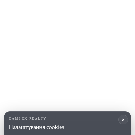
Platja d'Aro
Calonge
Calella de Palafrugell
Begur
COSTA BRAVA (ALT EMPORDÀ)
L'Escala
Empuriabrava
Roses
ПОПУЛЯРНІ РОЗДІЛИ
Продати
Регіони
Садиби
Новобудови
×
DAMLEX REALTY
Інвестиції
Налаштування cookies