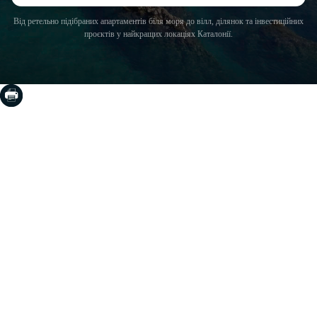
Від ретельно підібраних апартаментів біля моря до вілл, ділянок та інвестиційних
проєктів у найкращих локаціях Каталонії.
COSTA BRAVA (LA SELVA)
Blanes
Lloret de Mar
Tossa de Mar
Golf PGA Catalunya
COSTA BRAVA (BAIX EMPORDÀ)
Santa Cristina d'Aro
Sant Feliu de Guíxols
S'Agaro