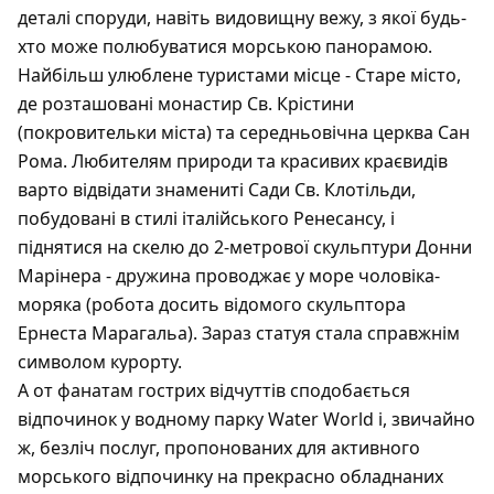
деталі споруди, навіть видовищну вежу, з якої будь-
хто може полюбуватися морською панорамою.
Найбільш улюблене туристами місце - Старе місто,
де розташовані монастир Св. Крістини
(покровительки міста) та середньовічна церква Сан
Рома. Любителям природи та красивих краєвидів
варто відвідати знамениті Сади Св. Клотільди,
побудовані в стилі італійського Ренесансу, і
піднятися на скелю до 2-метрової скульптури Донни
Марінера - дружина проводжає у море чоловіка-
моряка (робота досить відомого скульптора
Ернеста Марагальа). Зараз статуя стала справжнім
символом курорту.
А от фанатам гострих відчуттів сподобається
відпочинок у водному парку Water World і, звичайно
ж, безліч послуг, пропонованих для активного
морського відпочинку на прекрасно обладнаних