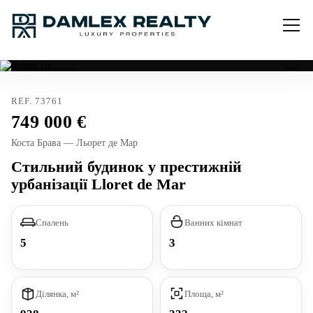
В ексклюзиві
REF. 73761
749 000
Коста Брава — Льорет де Мар
Стильний будинок у престижній
урбанізації Lloret de Mar
Спалень
Ванних кімнат
5
3
Ділянка, м²
Площа, м²