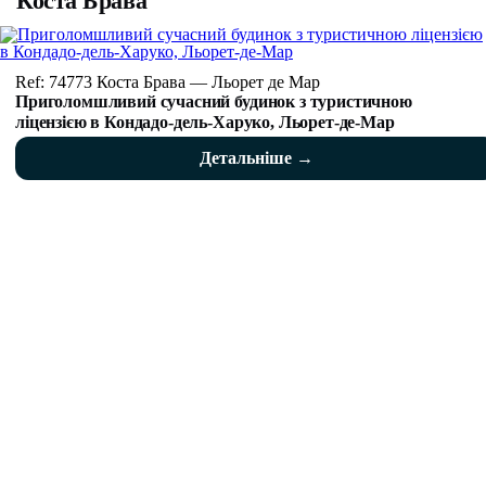
Коста Брава
Ref: 74773 Коста Брава — Льорет де Мар
Приголомшливий сучасний будинок з туристичною
ліцензією в Кондадо-дель-Харуко, Льорет-де-Мар
Детальніше →