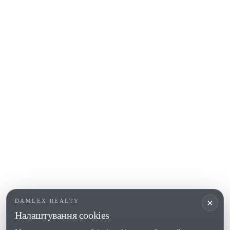
Platja d'Aro
Calonge
Calella de Palafrugell
Begur
COSTA BRAVA (ALT EMPORDÀ)
L'Escala
Empuriabrava
Roses
ПОПУЛЯРНІ РОЗДІЛИ
Продати
Регіони
Садиби
Новобудови
×
DAMLEX REALTY
Інвестиції
Налаштування cookies