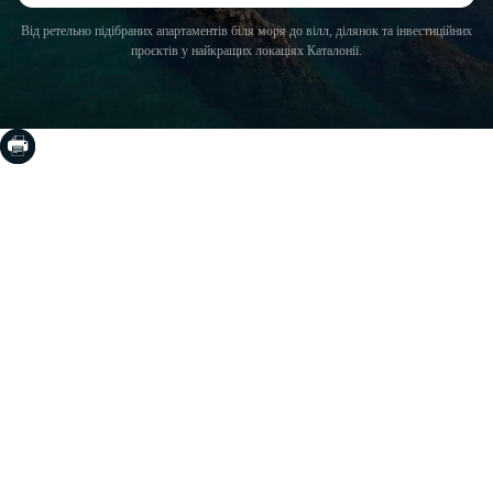
Від ретельно підібраних апартаментів біля моря до вілл, ділянок та інвестиційних
проєктів у найкращих локаціях Каталонії.
COSTA BRAVA (LA SELVA)
Blanes
Lloret de Mar
Tossa de Mar
Golf PGA Catalunya
COSTA BRAVA (BAIX EMPORDÀ)
Santa Cristina d'Aro
Sant Feliu de Guíxols
S'Agaro