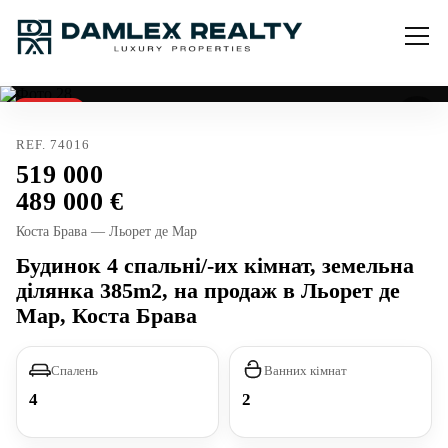
Продано
REF. 74016
519 000
489 000
Коста Брава — Льорет де Мар
Будинок 4 спальні/-их кімнат, земельна
ділянка 385m2, на продаж в Льорет де
Мар, Коста Брава
Спалень
Ванних кімнат
4
2