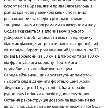
курорт Коста Брава, який приваблює молодь з
різних країн світу великою кількістю нічних
розважальних закладів з різноманітними
танцювальними програмами та лазерними шоу.
Сюди з'їжджаються відпочиваючі з усього
узбережжя, щоб танцювати всю ніч під музику
відомих діджеїв, чиї треки очолюють європейські
хіт-паради. Курорт розташований ідеально - за 75
км від Барселони, за 30 км від Жирони та за 100 км
від французького кордону. Проте його
привабливість не обмежується цим.
Серед найзначущіших архітектурних пам'яток
Льорета слід відзначити фортецю Сант Жоан,
збудовану ще в 11-му столітті, багато разів
руйновану і стільки ж разів відновлену знову.
Остання реконструкція дозволила відновити всі
деталі споруди, навіть видовищну вежу, з якої будь-