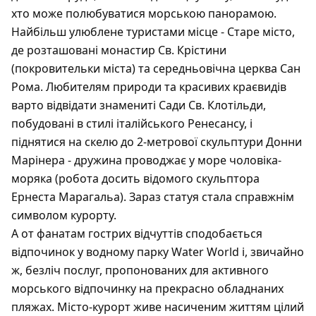
хто може полюбуватися морською панорамою.
Найбільш улюблене туристами місце - Старе місто,
де розташовані монастир Св. Крістини
(покровительки міста) та середньовічна церква Сан
Рома. Любителям природи та красивих краєвидів
варто відвідати знамениті Сади Св. Клотільди,
побудовані в стилі італійського Ренесансу, і
піднятися на скелю до 2-метрової скульптури Донни
Марінера - дружина проводжає у море чоловіка-
моряка (робота досить відомого скульптора
Ернеста Марагальа). Зараз статуя стала справжнім
символом курорту.
А от фанатам гострих відчуттів сподобається
відпочинок у водному парку Water World і, звичайно
ж, безліч послуг, пропонованих для активного
морського відпочинку на прекрасно обладнаних
пляжах. Місто-курорт живе насиченим життям цілий