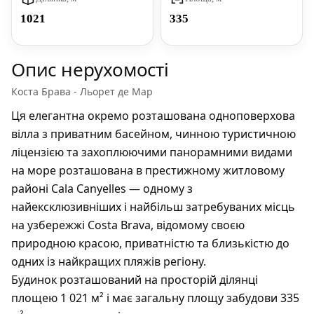
1021
335
Опис нерухомості
Коста Брава - Льорет де Мар
Ця елегантна окремо розташована одноповерхова
вілла з приватним басейном, чинною туристичною
ліцензією та захоплюючими панорамними видами
на море розташована в престижному житловому
районі Cala Canyelles — одному з
найексклюзивніших і найбільш затребуваних місць
на узбережжі Costa Brava, відомому своєю
природною красою, приватністю та близькістю до
одних із найкращих пляжів регіону.
Будинок розташований на просторій ділянці
площею 1 021 м² і має загальну площу забудови 335