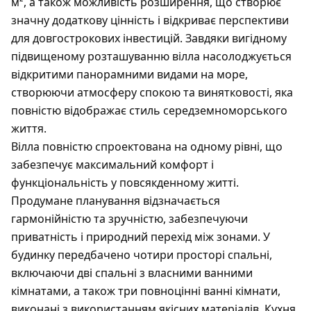
м², а також можливість розширення, що створює
значну додаткову цінність і відкриває перспективи
для довгострокових інвестицій. Завдяки вигідному
підвищеному розташуванню вілла насолоджується
відкритими панорамними видами на море,
створюючи атмосферу спокою та винятковості, яка
повністю відображає стиль середземноморського
життя.
Вілла повністю спроектована на одному рівні, що
забезпечує максимальний комфорт і
функціональність у повсякденному житті.
Продумане планування відзначається
гармонійністю та зручністю, забезпечуючи
приватність і природний перехід між зонами. У
будинку передбачено чотири просторі спальні,
включаючи дві спальні з власними ванними
кімнатами, а також три повноцінні ванні кімнати,
виконані з використанням якісних матеріалів. Кухня