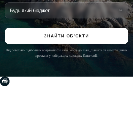
ЗНАЙТИ ОБ’ЄКТИ
Від ретельно підібраних апартаментів біля моря до вілл, ділянок та інвестиційних
проєктів у найкращих локаціях Каталонії.
COSTA BRAVA (LA SELVA)
Blanes
Lloret de Mar
Tossa de Mar
Golf PGA Catalunya