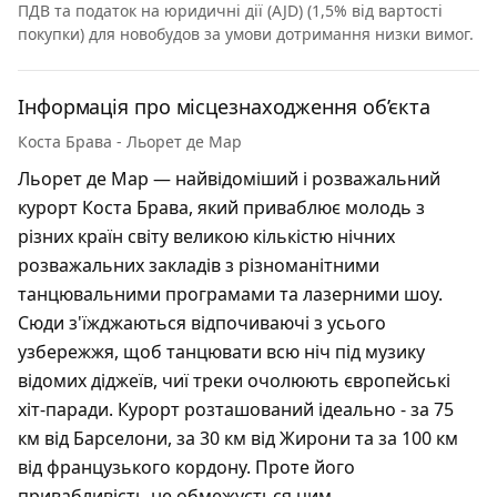
ПДВ та податок на юридичні дії (AJD) (1,5% від вартості
покупки) для новобудов за умови дотримання низки вимог.
Інформація про місцезнаходження об’єкта
Коста Брава - Льорет де Мар
Льорет де Мар — найвідоміший і розважальний
курорт Коста Брава, який приваблює молодь з
різних країн світу великою кількістю нічних
розважальних закладів з різноманітними
танцювальними програмами та лазерними шоу.
Сюди з'їжджаються відпочиваючі з усього
узбережжя, щоб танцювати всю ніч під музику
відомих діджеїв, чиї треки очолюють європейські
хіт-паради. Курорт розташований ідеально - за 75
км від Барселони, за 30 км від Жирони та за 100 км
від французького кордону. Проте його
привабливість не обмежується цим.