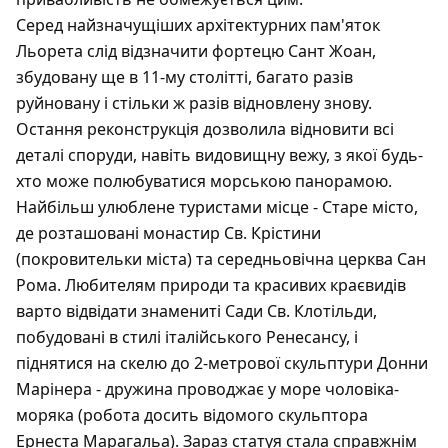
Серед найзначущіших архітектурних пам'яток
Льорета слід відзначити фортецю Сант Жоан,
збудовану ще в 11-му столітті, багато разів
руйновану і стільки ж разів відновлену знову.
Остання реконструкція дозволила відновити всі
деталі споруди, навіть видовищну вежу, з якої будь-
хто може полюбуватися морською панорамою.
Найбільш улюблене туристами місце - Старе місто,
де розташовані монастир Св. Крістини
(покровительки міста) та середньовічна церква Сан
Рома. Любителям природи та красивих краєвидів
варто відвідати знамениті Сади Св. Клотільди,
побудовані в стилі італійського Ренесансу, і
піднятися на скелю до 2-метрової скульптури Донни
Марінера - дружина проводжає у море чоловіка-
моряка (робота досить відомого скульптора
Ернеста Марагальа). Зараз статуя стала справжнім