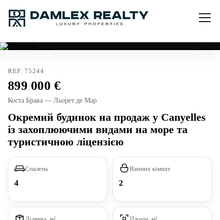
Тур. ліцензія
REF. 75244
899 000
Коста Брава — Льорет де Мар
Окремий будинок на продаж у Canyelles
із захоплюючими видами на море та
туристичною ліцензією
Спалень
Ванних кімнат
4
2
Ділянка, м²
Площа, м²