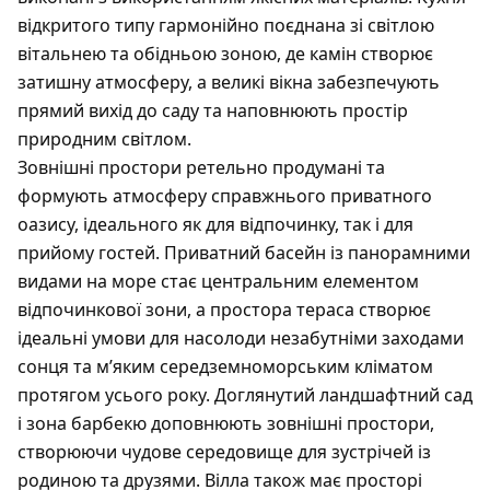
відкритого типу гармонійно поєднана зі світлою
вітальнею та обідньою зоною, де камін створює
затишну атмосферу, а великі вікна забезпечують
прямий вихід до саду та наповнюють простір
природним світлом.
Зовнішні простори ретельно продумані та
формують атмосферу справжнього приватного
оазису, ідеального як для відпочинку, так і для
прийому гостей. Приватний басейн із панорамними
видами на море стає центральним елементом
відпочинкової зони, а простора тераса створює
ідеальні умови для насолоди незабутніми заходами
сонця та м’яким середземноморським кліматом
протягом усього року. Доглянутий ландшафтний сад
і зона барбекю доповнюють зовнішні простори,
створюючи чудове середовище для зустрічей із
родиною та друзями. Вілла також має просторі