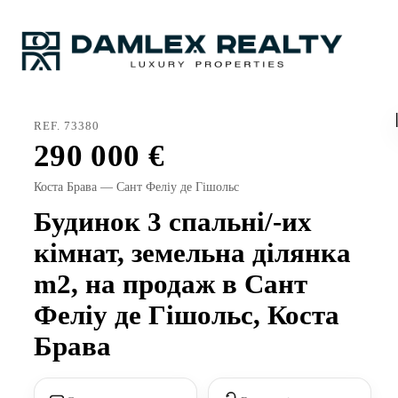
REF. 73380
290 000
Коста Брава — Сант Феліу де Гішольс
Будинок 3 спальні/-их
кімнат, земельна ділянка
m2, на продаж в Сант
Феліу де Гішольс, Коста
Брава