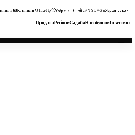
итання
Контакти
Підбір
Українська
Обране
LANGUAGE
0
Продати
Регіони
Садиби
Новобудови
Інвестиції