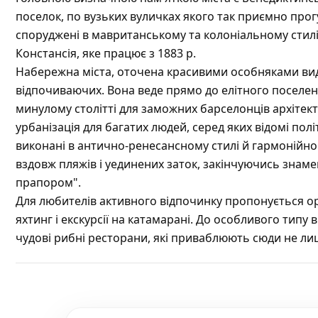
поселок, по вузьких вуличках якого так приємно прогу
споруджені в мавританському та колоніальному стилі
Констансія, яке працює з 1883 р.
Набережна міста, оточена красивими особняками вид
відпочиваючих. Вона веде прямо до елітного поселен
минулому столітті для заможних барселонців архітек
урбанізація для багатих людей, серед яких відомі полі
виконані в антично-ренесансному стилі й гармонійн
вздовж пляжів і уединених заток, закінчуючись знам
прапором".
Для любителів активного відпочинку пропонується оре
яхтинг і екскурсії на катамарані. До особливого типу 
чудові рибні ресторани, які приваблюють сюди не лише 