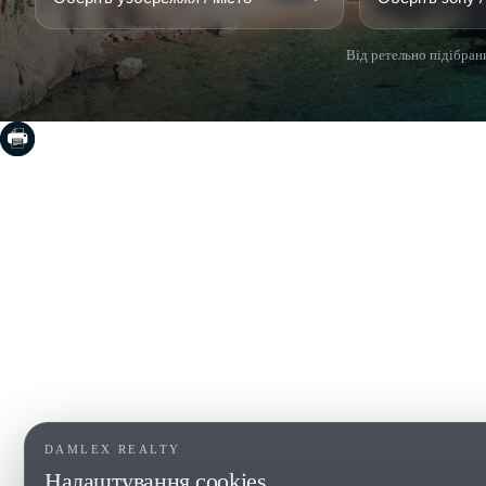
Від ретельно підібрани
COSTA BRAVA (LA SELVA)
COSTA
EMPO
Blanes
Santa Cr
Lloret de Mar
Sant Fel
Tossa de Mar
S'Agaro
Golf PGA Catalunya
Platja d
Calonge
Calella 
Begur
DAMLEX REALTY
Налаштування cookies