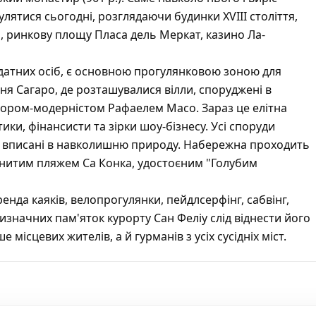
лятися сьогодні, розглядаючи будинки XVIII століття,
, ринкову площу Пласа дель Меркат, казино Ла-
атних осіб, є основною прогулянковою зоною для
ня Сагаро, де розташувалися вілли, споруджені в
тором-модерністом Рафаелем Масо. Зараз це елітна
тики, фінансисти та зірки шоу-бізнесу. Усі споруди
о вписані в навколишню природу. Набережна проходить
енитим пляжем Са Конка, удостоєним "Голубим
нда каяків, велопрогулянки, пейдлсерфінг, сабвінг,
визначних пам'яток курорту Сан Феліу слід віднести його
місцевих жителів, а й гурманів з усіх сусідніх міст.