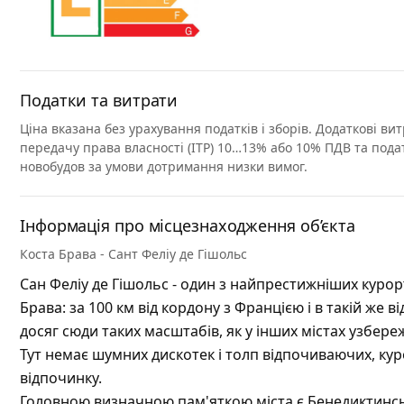
Податки та витрати
Ціна вказана без урахування податків і зборів. Додаткові ви
передачу права власності (ITP) 10…13% або 10% ПДВ та подато
новобудов за умови дотримання низки вимог.
Інформація про місцезнаходження об’єкта
Коста Брава - Сант Феліу де Гішольс
Сан Феліу де Гішольс - один з найпрестижніших курор
Брава: за 100 км від кордону з Францією і в такій же 
досяг сюди таких масштабів, як у інших містах узбере
Тут немає шумних дискотек і толп відпочиваючих, ку
відпочинку.
Головною визначною пам'яткою міста є Бенедиктинськ