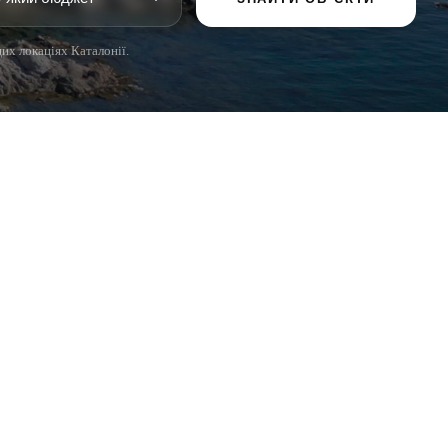
щих локаціях Каталонії.
ПОПУЛЯРНІ РОЗДІЛИ
Продати
Регіони
Садиби
Новобудови
Інвестиції