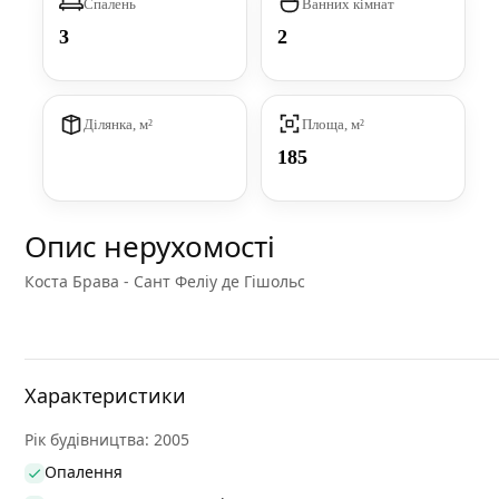
Спалень
Ванних кімнат
3
2
Ділянка, м²
Площа, м²
185
Опис нерухомості
Коста Брава - Сант Феліу де Гішольс
Характеристики
Рік будівництва: 2005
Опалення