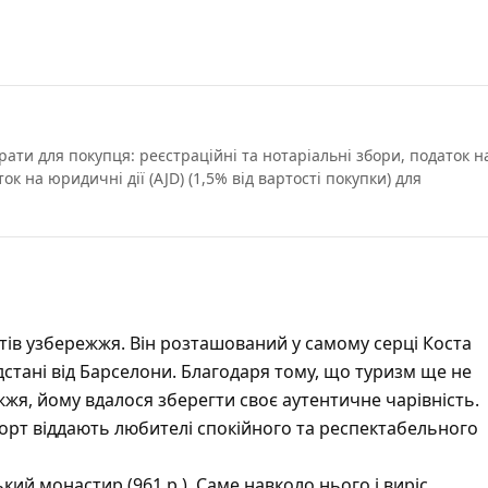
трати для покупця: реєстраційні та нотаріальні збори, податок н
к на юридичні дії (AJD) (1,5% від вартості покупки) для
тів узбережжя. Він розташований у самому серці Коста
відстані від Барселони. Благодаря тому, що туризм ще не
жжя, йому вдалося зберегти своє аутентичне чарівність.
рорт віддають любителі спокійного та респектабельного
ий монастир (961 р.). Саме навколо нього і виріс