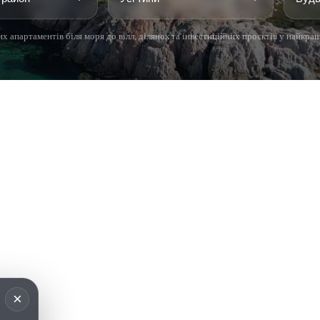
х апартаментів біля моря до вілл, ділянок та інвестиційних проєктів у найкра
 BRAVA (BAIX
COSTA BRAVA (ALT
RDÀ)
EMPORDÀ)
istina d'Aro
L'Escala
iu de Guíxols
Empuriabrava
Roses
'Aro
de Palafrugell
×