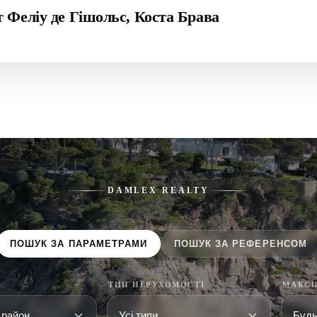
т Феліу де Гішольс, Коста Брава
DAMLEX REALTY
ПОШУК ЗА ПАРАМЕТРАМИ
ПОШУК ЗА РЕФЕРЕНСОМ
ТИП НЕРУХОМОСТІ
МАКСИ