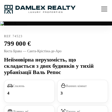
Тур. ліцензія
REF. 74523
799 000
Коста Брава — Санта-Крістіна-де-Аро
Неймовірна нерухомість, що
складається з двох будинків у тихій
урбанізації Валь Репос
Спалень
Ванних кімнат
4
3
Ділянка, м²
Площа, м²