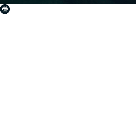
COSTA BRAVA (LA SELVA)
Blanes
Lloret de Mar
Tossa de Mar
Golf PGA Catalunya
COSTA BRAVA (BAIX EMPORDÀ)
Santa Cristina d'Aro
Sant Feliu de Guíxols
S'Agaro
Platja d'Aro
Calonge
Calella de Palafrugell
Begur