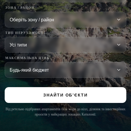
ЗОНА / РАЙОН
ТИП НЕРУХОМОСТІ
МАКСИМАЛЬНА ЦІНА
ЗНАЙТИ ОБ’ЄКТИ
Від ретельно підібраних апартаментів біля моря до вілл, ділянок та інвестиційних
проєктів у найкращих локаціях Каталонії.