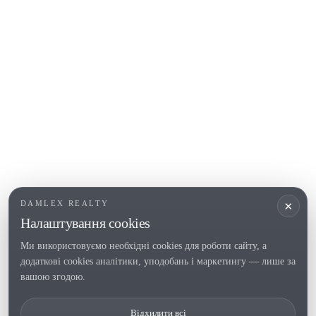
COSTA BRAVA (ALT EMPORDÀ)
L'Escala
Empuriabrava
Roses
ПОПУЛЯРНІ РОЗДІЛИ
Продати
Регіони
Садиби
Новобудови
×
DAMLEX REALTY
Інвестиції
Налаштування cookies
Ми використовуємо необхідні cookies для роботи сайту, а
додаткові cookies аналітики, уподобань і маркетингу — лише за
Tel. (+34) 935 434 367
вашою згодою.
Copyright 2000-2026 © Damlex Realty
Відхилити всі
Політика конфіденційності/a>
Cookie preferences