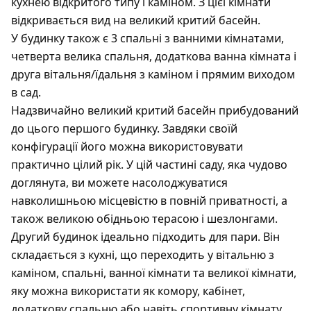
кухнею відкритого типу і каміном. З цієї кімнати
відкривається вид на великий критий басейн.
У будинку також є 3 спальні з ванними кімнатами,
четверта велика спальня, додаткова ванна кімната і
друга вітальня/їдальня з каміном і прямим виходом
в сад.
Надзвичайно великий критий басейн прибудований
до цього першого будинку. Завдяки своїй
конфігурації його можна використовувати
практично цілий рік. У цій частині саду, яка чудово
доглянута, ви можете насолоджуватися
навколишньою місцевістю в повній приватності, а
також великою обідньою терасою і шезлонгами.
Другий будинок ідеально підходить для пари. Він
складається з кухні, що переходить у вітальню з
каміном, спальні, ванної кімнати та великої кімнати,
яку можна використати як комору, кабінет,
додаткову спальню або навіть спортивну кімнату.